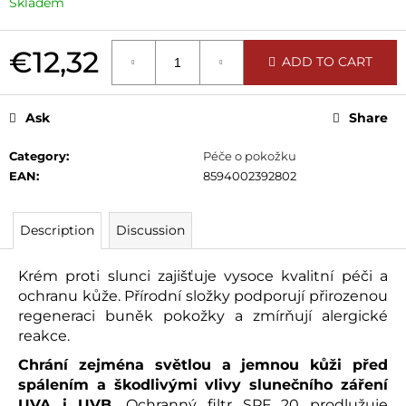
Skladem
c
o
m
€12,32
ADD TO CART
m
Measure
e
price:
n
Ask
Share
d
Category
:
Péče o pokožku
EAN
:
8594002392802
VETERINÁRNÍ
ŠAMPON
PRO
TMAVOU
Description
Discussion
SRST
S
OŘECHEM
Krém proti slunci zajišťuje vysoce kvalitní péči a
ochranu kůže. Přírodní složky podporují přirozenou
€11,94
regeneraci buněk pokožky a zmírňují alergické
reakce.
Chrání zejména světlou a jemnou kůži před
spálením a škodlivými vlivy slunečního záření
UVA i UVB.
Ochranný filtr SPF 20 prodlužuje