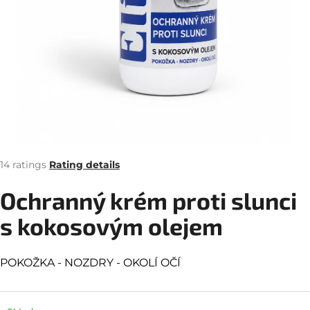
i
n
g
f
o
r
?
The
14 ratings
Rating details
average
product
Ochranný krém proti slunci
SEARCH
rating
is
s kokosovým olejem
4,8
out
W
of
POKOŽKA -
NOZDRY -
OKOLÍ OČÍ
5
e
stars.
r
e